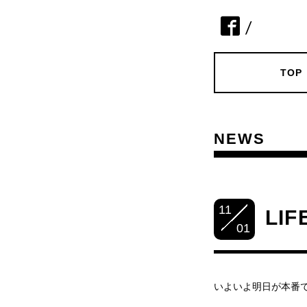
/
TOP
NEWS
11
LI
01
いよいよ明日が本番