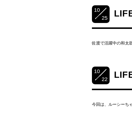
10
LI
25
佐渡で活躍中の和太
10
LI
22
今回は、ルーシーち