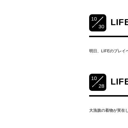
10
LI
30
明日、LIFEのプレ
10
LI
28
大漁旗の着物が実在